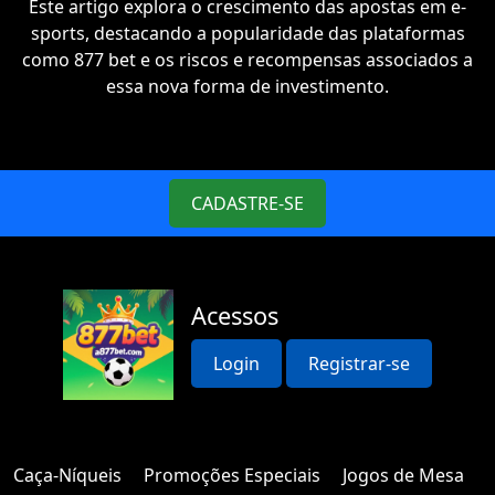
Este artigo explora o crescimento das apostas em e-
sports, destacando a popularidade das plataformas
como 877 bet e os riscos e recompensas associados a
essa nova forma de investimento.
CADASTRE-SE
Acessos
Login
Registrar-se
Caça-Níqueis
Promoções Especiais
Jogos de Mesa