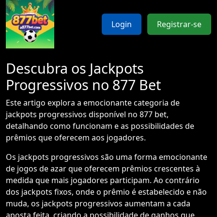
Login
Registrar-se
Descubra os Jackpots
Progressivos no 877 Bet
Este artigo explora a emocionante categoria de
jackpots progressivos disponível no 877 bet,
detalhando como funcionam e as possibilidades de
prêmios que oferecem aos jogadores.
Os jackpots progressivos são uma forma emocionante
de jogos de azar que oferecem prêmios crescentes à
medida que mais jogadores participam. Ao contrário
dos jackpots fixos, onde o prêmio é estabelecido e não
muda, os jackpots progressivos aumentam a cada
aposta feita, criando a possibilidade de ganhos que