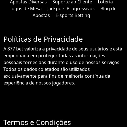
Apostas Diversas
Suporte ao Cliente
Loteria
Jogos de Mesa
Jackpots Progressivos
Blog de
Apostas
E-sports Betting
Políticas de Privacidade
A 877 bet valoriza a privacidade de seus usuários e está
empenhada em proteger todas as informações
pessoais fornecidas durante o uso de nossos serviços.
Todos os dados coletados são utilizados
exclusivamente para fins de melhoria contínua da
experiência de nossos jogadores.
Termos e Condições