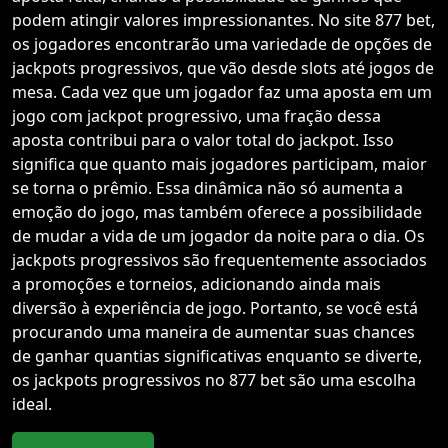
podem atingir valores impressionantes. No site 877 bet,
os jogadores encontrarão uma variedade de opções de
jackpots progressivos, que vão desde slots até jogos de
mesa. Cada vez que um jogador faz uma aposta em um
jogo com jackpot progressivo, uma fração dessa
aposta contribui para o valor total do jackpot. Isso
significa que quanto mais jogadores participam, maior
se torna o prêmio. Essa dinâmica não só aumenta a
emoção do jogo, mas também oferece a possibilidade
de mudar a vida de um jogador da noite para o dia. Os
jackpots progressivos são frequentemente associados
a promoções e torneios, adicionando ainda mais
diversão à experiência de jogo. Portanto, se você está
procurando uma maneira de aumentar suas chances
de ganhar quantias significativas enquanto se diverte,
os jackpots progressivos no 877 bet são uma escolha
ideal.