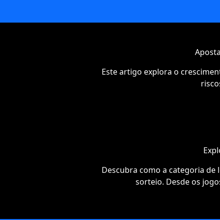
Aposta
Este artigo explora o crescime
risc
Expl
Descubra como a categoria de l
sorteio. Desde os jogos