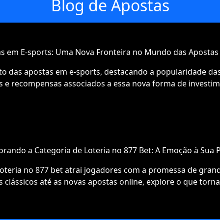
Blog de Apostas
s em E-sports: Uma Nova Fronteira no Mundo das Apostas
nto das apostas em e-sports, destacando a popularidade da
os e recompensas associados a essa nova forma de investim
orando a Categoria de Loteria no 877 Bet: A Emoção à Sua 
oteria no 877 bet atrai jogadores com a promessa de gra
 clássicos até as novas apostas online, explore o que torna 