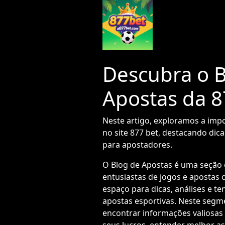
Descubra o B
Apostas da 8
Neste artigo, exploramos a imp
no site 877 bet, destacando dica
para apostadores.
O Blog de Apostas é uma seção 
entusiastas de jogos e apostas
espaço para dicas, análises e 
apostas esportivas. Neste seg
encontrar informações valiosa