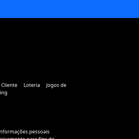
 Cliente
Loteria
Jogos de
ting
 informações pessoais